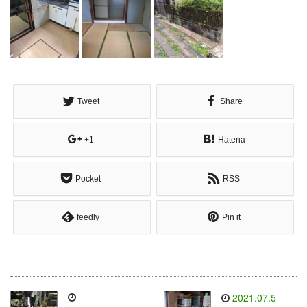
Tweet
Share
+1
Hatena
Pocket
RSS
feedly
Pin it
2021.07.5