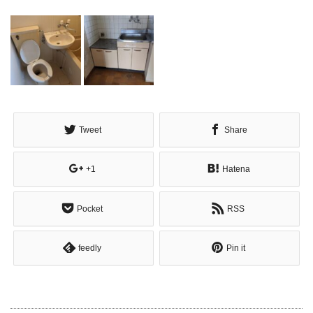
Tweet
Share
+1
Hatena
Pocket
RSS
feedly
Pin it