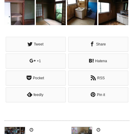
Tweet
Share
+1
Hatena
Pocket
RSS
feedly
Pin it